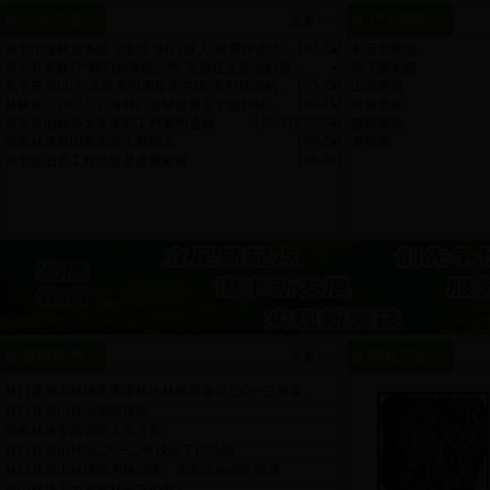
公示公告
产业动态
更多>>
[ 07-22]
关于印发林业系统《推荐 “林口好人”推荐评选活...
刺五加基地
关于开展践行“我们的幸福公约”主题征文活动的通...
滑子蘑大棚
[ 05-18]
关于开展以“纪念建党92周年为主线”系列活动的...
山羊养殖
[ 05-21]
林林发〔2013〕21号林口县林业局关于做好林...
吊袋木耳
[ 05-22]
[ 07-08]
关于虎山林场大集体职工档案的通知
苗圃基地
[ 06-26]
国有林场危旧房改造工程竣工
养殖鹿
[ 06-26]
关于危旧房工程造价及质量标准
森林经营
特色产品
更多>>
林口县虎山林场巩固退耕还林成果项目二O一三年森...
林口县虎山林场调研报告
国有林场专题调研工作方案
林口县虎山林场二0一二年伐区工作总结
林口县虎山林场西沟施业区、九龙沟施业区概况