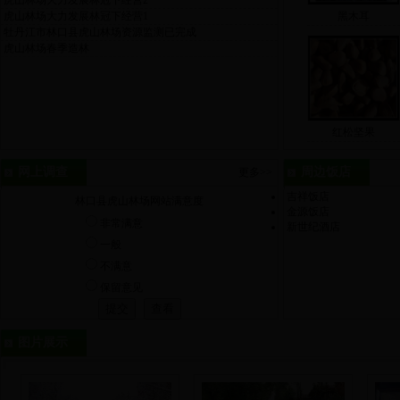
虎山林场大力发展林冠下经营2
虎山林场大力发展林冠下经营1
黑木耳
牡丹江市林口县虎山林场资源监测已完成
虎山林场春季造林
红松坚果
网上调查
周边饭店
更多>>
吉祥饭店
林口县虎山林场网站满意度
金源饭店
非常满意
新世纪酒店
一般
不满意
保留意见
图片展示